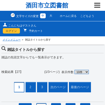
酒田市立図書館
中
大
ホームに戻る
こどもよう
文字サイズの変更
こんにちはゲストさん
ログイン
予約カート
メインメニュー
雑誌タイトルから探す
雑誌タイトルから探す
雑誌の先頭文字からでも一覧表示ができます。
検索結果【27】 (1/3ページ)
表示件数
1
2
3
次のページ
最後のページ