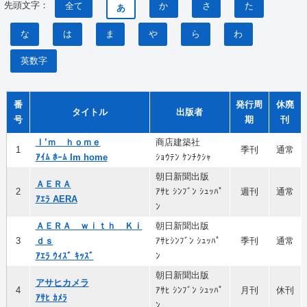
先頭文字：
全て
か
さ
た
あ
な
は
ま
や
ら
わ
英数字
番
発行周
休廃
タイトル
出版者
号
期
刊
Ⅰ’ｍ ｈｏｍｅ
商店建築社
1
季刊
通常
ｱｲﾑ ﾎｰﾑ Im home
ｼｮｳﾃﾝ ｹﾝﾁｸｼｬ
朝日新聞出版
ＡＥＲＡ
2
ｱｻﾋ ｼﾝﾌﾞﾝ ｼｭｯﾊﾟ
週刊
通常
ｱｴﾗ AERA
ﾝ
ＡＥＲＡ ｗｉｔｈ Ｋｉ
朝日新聞出版
3
ｄｓ
ｱｻﾋｼﾝﾌﾞﾝ ｼｭｯﾊﾟ
季刊
通常
ｱｴﾗ ｳｨｽﾞ ｷｯｽﾞ
ﾝ
朝日新聞出版
アサヒカメラ
4
ｱｻﾋ ｼﾝﾌﾞﾝ ｼｭｯﾊﾟ
月刊
休刊
ｱｻﾋ ｶﾒﾗ
ﾝ