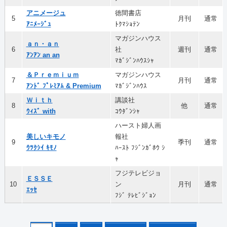
アニメージュ
徳間書店
5
月刊
通常
ｱﾆﾒｰｼﾞｭ
ﾄｸﾏｼｮﾃﾝ
マガジンハウス
ａｎ・ａｎ
6
社
週刊
通常
ｱﾝｱﾝ an an
ﾏｶﾞｼﾞﾝﾊｳｽｼｬ
＆Ｐｒｅｍｉｕｍ
マガジンハウス
7
月刊
通常
ｱﾝﾄﾞ ﾌﾟﾚﾐｱﾑ & Premium
ﾏｶﾞｼﾞﾝﾊｳｽ
Ｗｉｔｈ
講談社
8
他
通常
ｳｨｽﾞ with
ｺｳﾀﾞﾝｼｬ
ハースト婦人画
美しいキモノ
報社
9
季刊
通常
ｳﾂｸｼｲ ｷﾓﾉ
ﾊｰｽﾄ ﾌｼﾞﾝｶﾞﾎｳ ｼ
ｬ
フジテレビジョ
ＥＳＳＥ
10
ン
月刊
通常
ｴｯｾ
ﾌｼﾞ ﾃﾚﾋﾞｼﾞｮﾝ